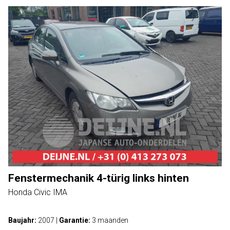
Fenstermechanik 4-türig links hinten
Honda Civic IMA
Baujahr:
2007
|
Garantie:
3 maanden