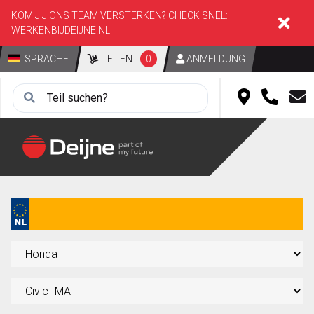
KOM JIJ ONS TEAM VERSTERKEN? CHECK SNEL:
WERKENBIJDEIJNE.NL
SPRACHE
TEILEN
0
ANMELDUNG