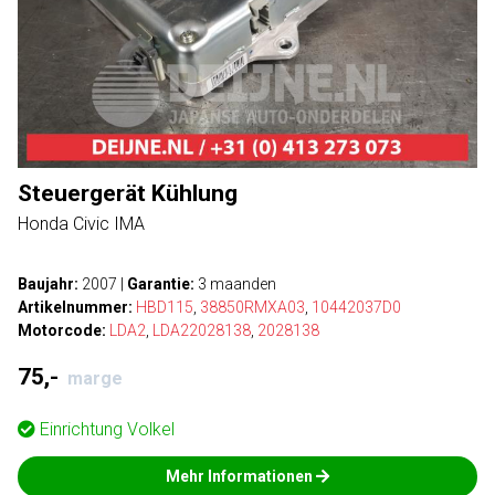
Steuergerät Kühlung
Honda Civic IMA
Baujahr:
2007
|
Garantie:
3 maanden
Artikelnummer:
HBD115
,
38850RMXA03
,
10442037D0
Motorcode:
LDA2
,
LDA22028138
,
2028138
75,-
marge
Einrichtung
Volkel
Mehr Informationen