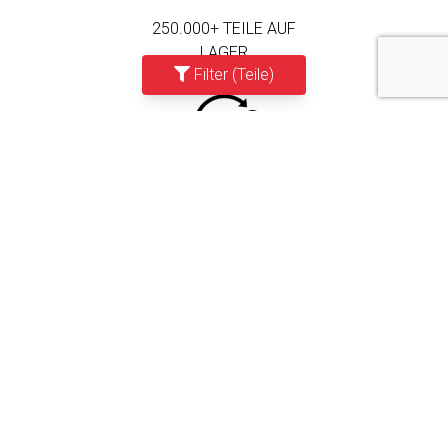
250.000+ TEILE AUF
LAGER
Filter (Teile)
MEHR ALS 3.000
FIRMENKUNDEN
DRIVEN BY
QUALITY