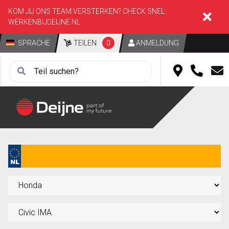
KOM JIJ ONS TEAM VERSTERKEN? CHECK SNEL:
WERKENBIJDEIJNE.NL
SPRACHE
TEILEN
0
ANMELDUNG