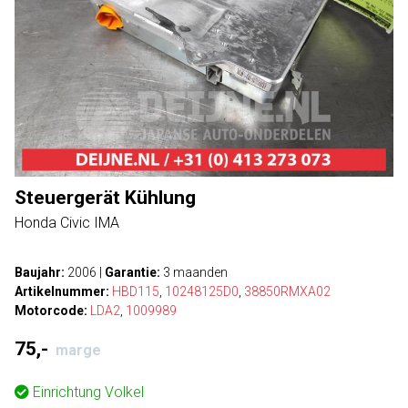
Steuergerät Kühlung
Honda Civic IMA
Baujahr:
2006
|
Garantie:
3 maanden
Artikelnummer:
HBD115
,
10248125D0
,
38850RMXA02
Motorcode:
LDA2
,
1009989
75,-
marge
Einrichtung
Volkel