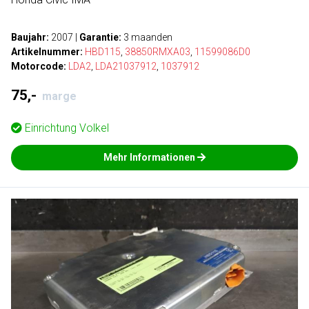
Baujahr:
2007
|
Garantie:
3 maanden
Artikelnummer:
HBD115
,
38850RMXA03
,
11599086D0
Motorcode:
LDA2
,
LDA21037912
,
1037912
75,-
marge
Einrichtung
Volkel
Mehr Informationen