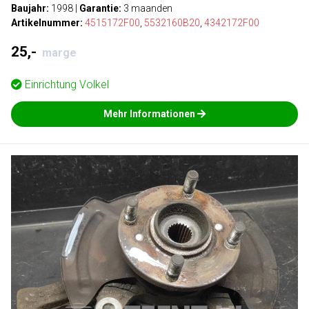
Baujahr:
1998
|
Garantie:
3 maanden
Artikelnummer:
4515172F00
,
5532160B20
,
4342172F00
25,-
marge
Einrichtung
Volkel
Mehr Informationen