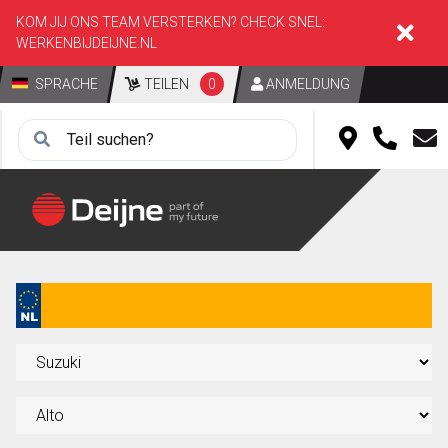
KOM JIJ ONS TEAM VERSTERKEN? CHECK SNEL:
WERKENBIJDEIJNE.NL
SPRACHE
TEILEN
0
ANMELDUNG