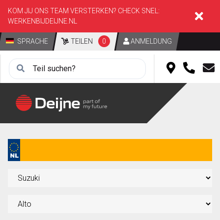
KOM JIJ ONS TEAM VERSTERKEN? CHECK SNEL:
WERKENBIJDEIJNE.NL
SPRACHE
TEILEN
0
ANMELDUNG