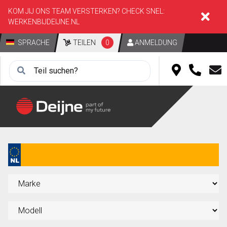
KOM JIJ ONS TEAM VERSTERKEN? CHECK SNEL:
WERKENBIJDEIJNE.NL
SPRACHE
TEILEN
0
ANMELDUNG