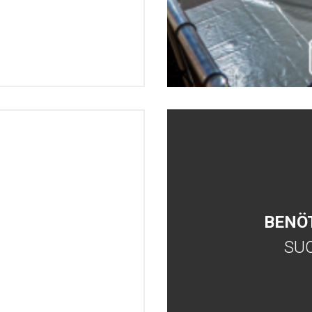
BENÖ
SU