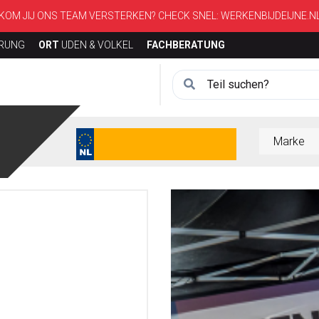
KOM JIJ ONS TEAM VERSTERKEN? CHECK SNEL:
WERKENBIJDEIJNE.N
ERUNG
ORT
UDEN & VOLKEL
FACHBERATUNG