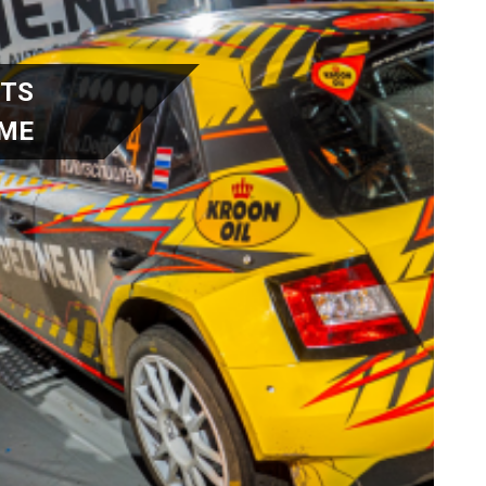
RTS
IME