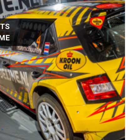
RTS
IME