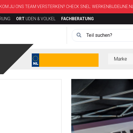
KOM JIJ ONS TEAM VERSTERKEN? CHECK SNEL:
WERKENBIJDEIJNE.N
ERUNG
ORT
UDEN & VOLKEL
FACHBERATUNG