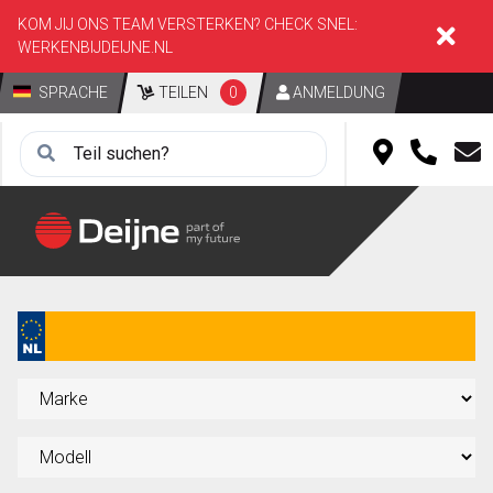
KOM JIJ ONS TEAM VERSTERKEN? CHECK SNEL:
WERKENBIJDEIJNE.NL
SPRACHE
TEILEN
0
ANMELDUNG