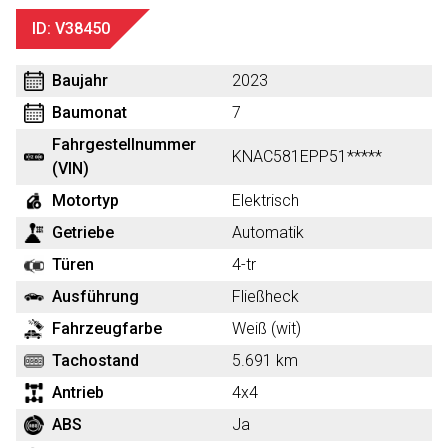
ID: V38450
Baujahr
2023
Baumonat
7
Fahrgestellnummer
KNAC581EPP51*****
(VIN)
Motortyp
Elektrisch
Getriebe
Automatik
Türen
4-tr
Ausführung
Fließheck
Fahrzeugfarbe
Weiß (wit)
Tachostand
5.691 km
Antrieb
4x4
ABS
Ja