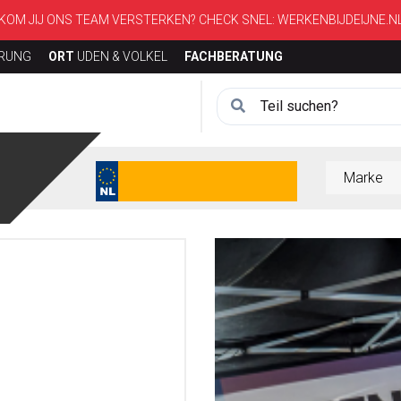
KOM JIJ ONS TEAM VERSTERKEN? CHECK SNEL:
WERKENBIJDEIJNE.N
ERUNG
ORT
UDEN & VOLKEL
FACHBERATUNG