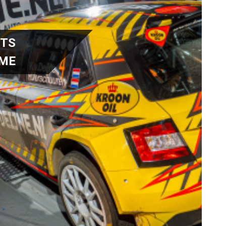
RTS
IME