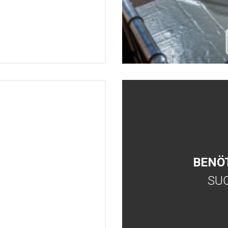
BENÖ
SU