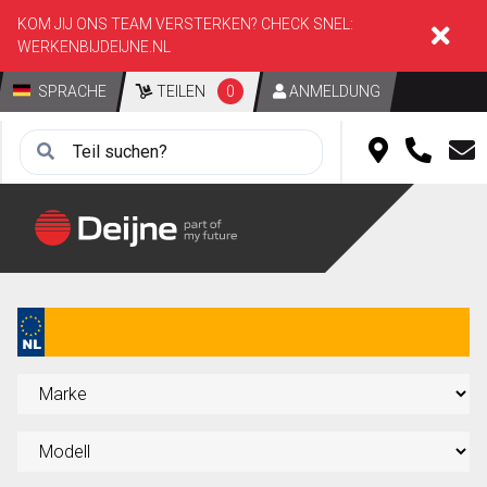
KOM JIJ ONS TEAM VERSTERKEN? CHECK SNEL:
WERKENBIJDEIJNE.NL
SPRACHE
TEILEN
0
ANMELDUNG