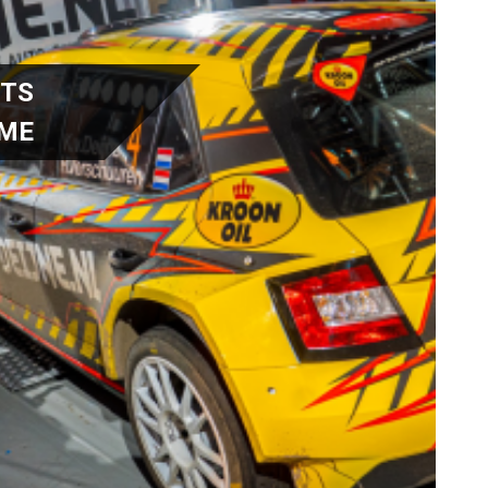
RTS
IME