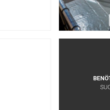
BENÖ
SU