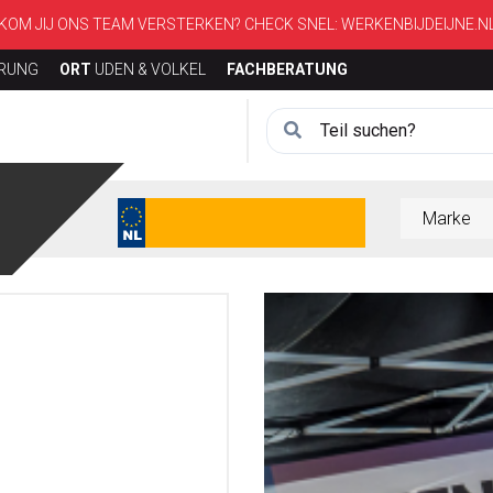
KOM JIJ ONS TEAM VERSTERKEN? CHECK SNEL:
WERKENBIJDEIJNE.N
ERUNG
ORT
UDEN & VOLKEL
FACHBERATUNG