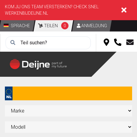
KOM JIJ ONS TEAM VERSTERKEN? CHECK SNEL:
WERKENBIJDEIJNE.NL
SPRACHE
TEILEN
0
ANMELDUNG