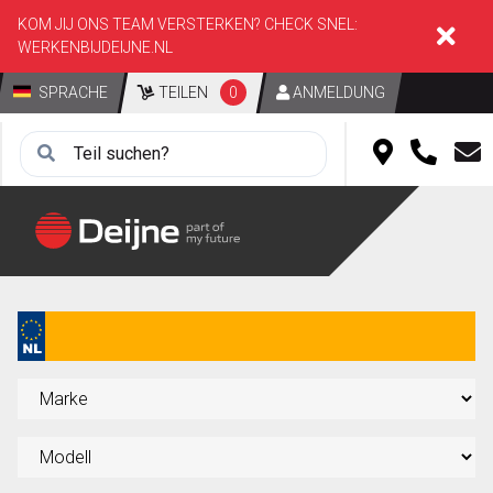
KOM JIJ ONS TEAM VERSTERKEN? CHECK SNEL:
WERKENBIJDEIJNE.NL
SPRACHE
TEILEN
0
ANMELDUNG