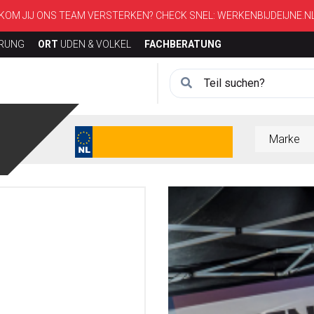
KOM JIJ ONS TEAM VERSTERKEN? CHECK SNEL:
WERKENBIJDEIJNE.N
ERUNG
ORT
UDEN & VOLKEL
FACHBERATUNG