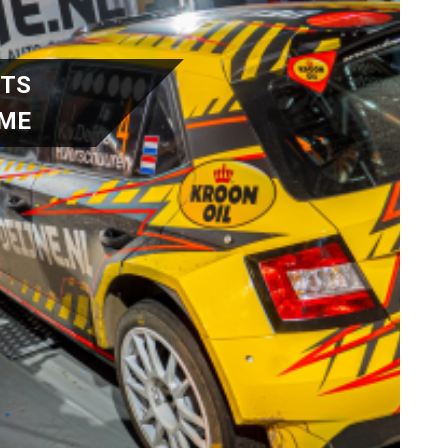
RTS
IME