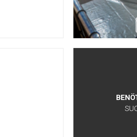
BENÖ
SU