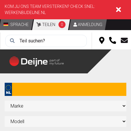
KOM JIJ ONS TEAM VERSTERKEN? CHECK SNEL:
WERKENBIJDEIJNE.NL
SPRACHE
TEILEN
0
ANMELDUNG