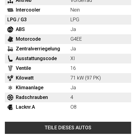
Antrieb
Vorderrad
Intercooler
Nein
LPG / G3
LPG
ABS
Ja
Motorcode
G4EE
Zentralverriegelung
Ja
Ausstattungscode
XI
Ventile
16
Kilowatt
71 kW (97 PK)
Klimaanlage
Ja
Radschrauben
4
Lacknr.A
O8
TEILE DIESES AUTOS