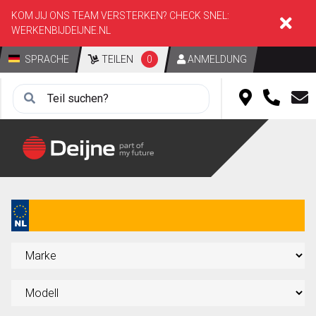
KOM JIJ ONS TEAM VERSTERKEN? CHECK SNEL:
WERKENBIJDEIJNE.NL
SPRACHE
TEILEN
0
ANMELDUNG