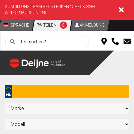
KOM JIJ ONS TEAM VERSTERKEN? CHECK SNEL:
WERKENBIJDEIJNE.NL
SPRACHE
TEILEN
0
ANMELDUNG