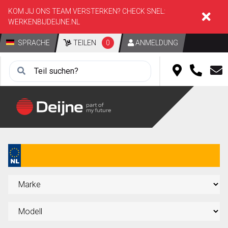
KOM JIJ ONS TEAM VERSTERKEN? CHECK SNEL:
WERKENBIJDEIJNE.NL
SPRACHE
TEILEN
0
ANMELDUNG