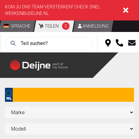
KOM JIJ ONS TEAM VERSTERKEN? CHECK SNEL:
WERKENBIJDEIJNE.NL
SPRACHE
TEILEN
0
ANMELDUNG