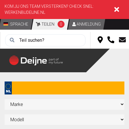
KOM JIJ ONS TEAM VERSTERKEN? CHECK SNEL:
WERKENBIJDEIJNE.NL
SPRACHE
TEILEN
0
ANMELDUNG