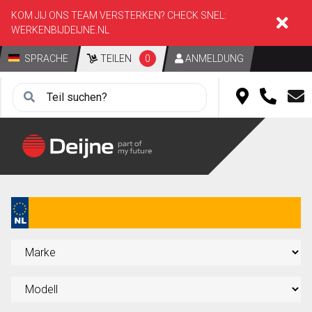
KOM JIJ ONS TEAM VERSTERKEN? CHECK SNEL:
WERKENBIJDEIJNE.NL
SPRACHE
TEILEN
0
ANMELDUNG