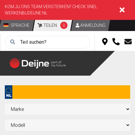
KOM JIJ ONS TEAM VERSTERKEN? CHECK SNEL:
WERKENBIJDEIJNE.NL
SPRACHE
TEILEN
0
ANMELDUNG