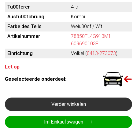
Tu00fcren
4-tr
Ausfu00fchrung
Kombi
Farbe des Teils
Weiu00df / Wit
Artikelnummer
78850TL4G913M1
609690103F
Einrichtung
Volkel (
0413-273073
)
Let op
Geselecteerde onderdeel:
Verder winkelen
Im Einkaufswagen +