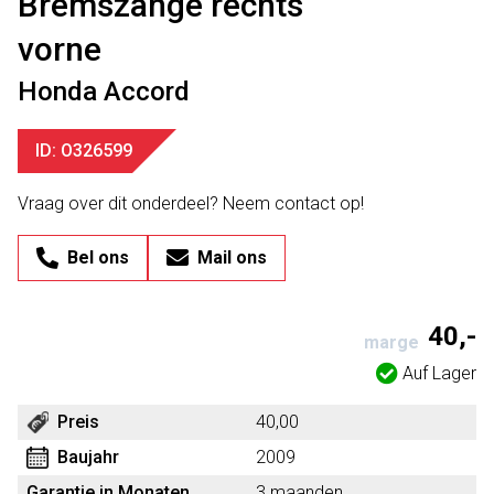
Bremszange rechts
vorne
Honda Accord
ID: O326599
Vraag over dit onderdeel? Neem contact op!
Bel ons
Mail ons
40,-
marge
Auf Lager
Preis
40,00
Baujahr
2009
Garantie in Monaten
3 maanden