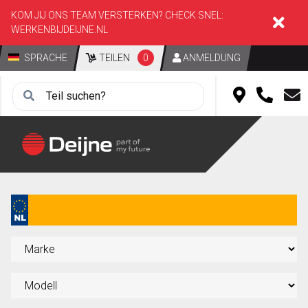
KOM JIJ ONS TEAM VERSTERKEN? CHECK SNEL:
WERKENBIJDEIJNE.NL
SPRACHE
TEILEN
0
ANMELDUNG