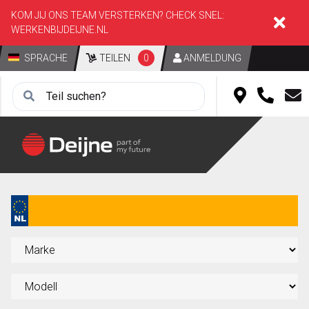
KOM JIJ ONS TEAM VERSTERKEN? CHECK SNEL:
WERKENBIJDEIJNE.NL
SPRACHE
TEILEN
0
ANMELDUNG