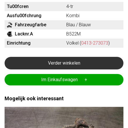
Tu00fcren
4-tr
Ausfu00fchrung
Kombi
Fahrzeugfarbe
Blau / Blauw
Lacknr.A
B522M
Einrichtung
Volkel (
0413-273073
)
Verder winkelen
Im Einkaufswagen +
Mogelijk ook interessant