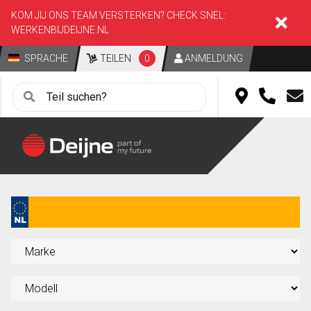
KOM JIJ ONS TEAM VERSTERKEN? CHECK SNEL:
WERKENBIJDEIJNE.NL
SPRACHE
TEILEN
0
ANMELDUNG