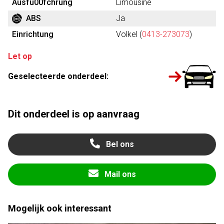
Ausfu00fchrung
Limousine
ABS
Ja
Einrichtung
Volkel (
0413-273073
)
Let op
Geselecteerde onderdeel:
Dit onderdeel is op aanvraag
Bel ons
Mail ons
Mogelijk ook interessant