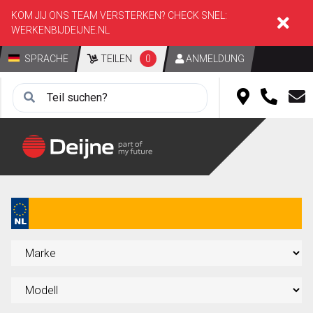
KOM JIJ ONS TEAM VERSTERKEN? CHECK SNEL:
WERKENBIJDEIJNE.NL
SPRACHE
TEILEN
0
ANMELDUNG