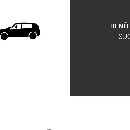
BENÖ
SU