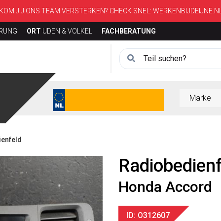
KOM JIJ ONS TEAM VERSTERKEN? CHECK SNEL:
WERKENBIJDEIJNE.N
ERUNG
ORT
UDEN & VOLKEL
FACHBERATUNG
enfeld
Radiobedienf
Honda Accord
ID: O312607