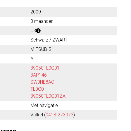
2009
3 maanden
C3
Schwarz / ZWART
MITSUBISHI
A
39050TL0G01
3AP146
SW0HE8AC
TL0G0
39050TL0G01ZA
Met navigatie.
Volkel (
0413-273073
)