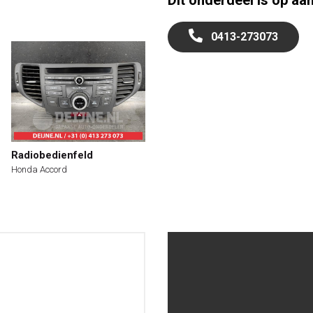
Dit onderdeel is op aa
0413-273073
Radiobedienfeld
Honda Accord