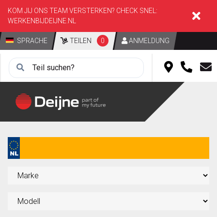
KOM JIJ ONS TEAM VERSTERKEN? CHECK SNEL:
WERKENBIJDEIJNE.NL
SPRACHE
TEILEN
0
ANMELDUNG