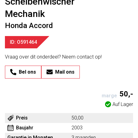
Scheibenwischer
Mechanik
Honda Accord
ID: O591464
Vraag over dit onderdeel? Neem contact op!
Bel ons
Mail ons
50,-
marge
Auf Lager
Preis
50,00
Baujahr
2003
Garantie in Monaten
3 maanden