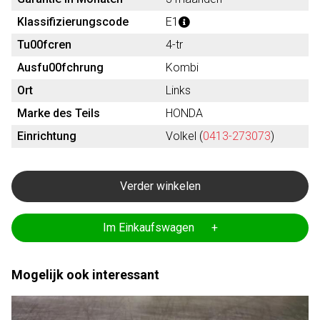
Klassifizierungscode
E1
Tu00fcren
4-tr
Ausfu00fchrung
Kombi
Ort
Links
Marke des Teils
HONDA
Einrichtung
Volkel (
0413-273073
)
Verder winkelen
Im Einkaufswagen +
Mogelijk ook interessant