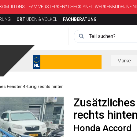
KOM JIJ ONS TEAM VERSTERKEN? CHECK SNEL:
WERKENBIJDEIJNE.N
ERUNG
ORT
UDEN & VOLKEL
FACHBERATUNG
s Fenster 4-türig rechts hinten
Zusätzliches
rechts hinte
Honda Accord