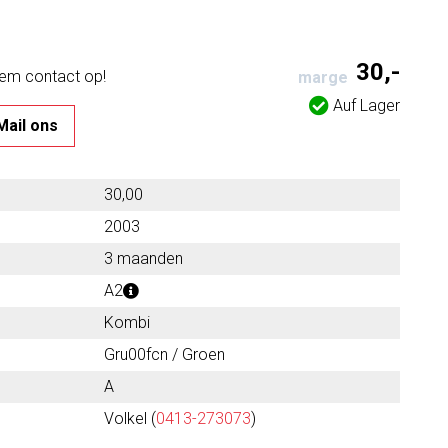
30,-
eem contact op!
marge
Auf Lager
Mail ons
30,00
2003
3 maanden
A2
Kombi
Gru00fcn / Groen
A
Volkel (
0413-273073
)