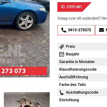
ID: O591481
Vraag over dit onderdeel? N
0413-273073
Preis
Baujahr
Garantie in Monaten
Klassifizierungscode
Ausfu00fchrung
Farbe des Teils
Ausstattungscode
Einrichtung