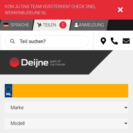
KOM JIJ ONS TEAM VERSTERKEN? CHECK SNEL:
WERKENBIJDEIJNE.NL
SPRACHE
TEILEN
0
ANMELDUNG