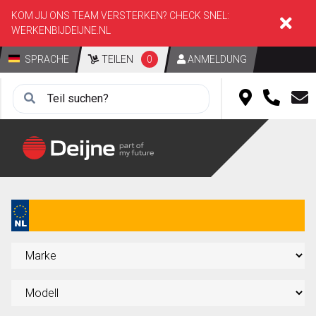
KOM JIJ ONS TEAM VERSTERKEN? CHECK SNEL:
WERKENBIJDEIJNE.NL
SPRACHE
TEILEN
0
ANMELDUNG