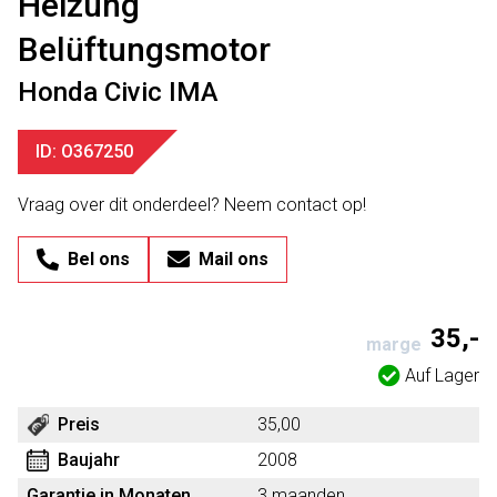
Heizung
Belüftungsmotor
Honda Civic IMA
ID: O367250
Vraag over dit onderdeel? Neem contact op!
Bel ons
Mail ons
35,-
marge
Auf Lager
Preis
35,00
Baujahr
2008
Garantie in Monaten
3 maanden