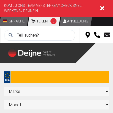
KOM JIJ ONS TEAM VERSTERKEN? CHECK SNEL:
WERKENBIJDEIJNE.NL
SPRACHE
TEILEN
0
ANMELDUNG