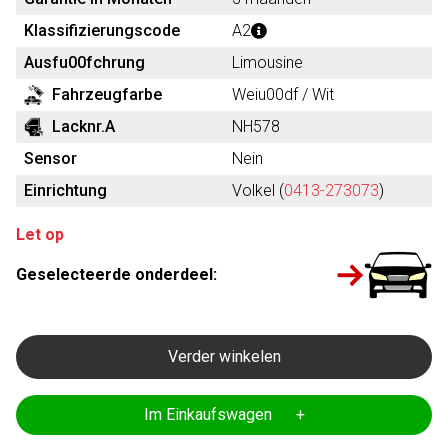
Klassifizierungscode
A2
Ausfu00fchrung
Limousine
Fahrzeugfarbe
Weiu00df / Wit
Lacknr.A
NH578
Sensor
Nein
Einrichtung
Volkel (
0413-273073
)
Let op
Geselecteerde onderdeel:
Verder winkelen
Im Einkaufswagen +