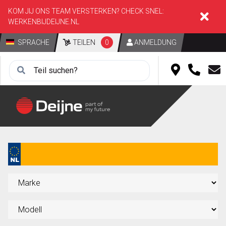
KOM JIJ ONS TEAM VERSTERKEN? CHECK SNEL:
WERKENBIJDEIJNE.NL
SPRACHE
TEILEN
0
ANMELDUNG