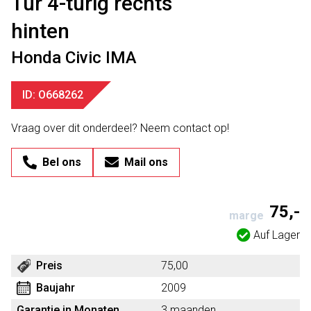
Tür 4-türig rechts
hinten
Honda Civic IMA
ID: O668262
Vraag over dit onderdeel? Neem contact op!
Bel ons
Mail ons
75,-
marge
Auf Lager
Preis
75,00
Baujahr
2009
Garantie in Monaten
3 maanden