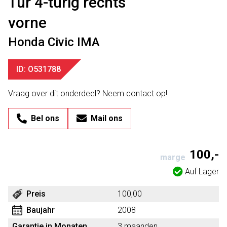
Tür 4-türig rechts
vorne
Honda Civic IMA
ID: O531788
Vraag over dit onderdeel? Neem contact op!
Bel ons
Mail ons
100,-
marge
Auf Lager
Preis
100,00
Baujahr
2008
Garantie in Monaten
3 maanden