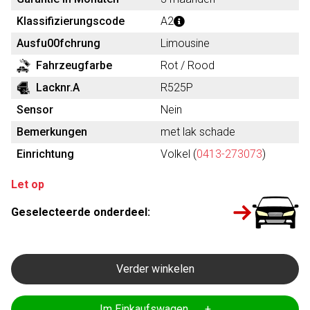
Klassifizierungscode
A2
Ausfu00fchrung
Limousine
Fahrzeugfarbe
Rot / Rood
Lacknr.A
R525P
Sensor
Nein
Bemerkungen
met lak schade
Einrichtung
Volkel (
0413-273073
)
Let op
Geselecteerde onderdeel:
Verder winkelen
Im Einkaufswagen +