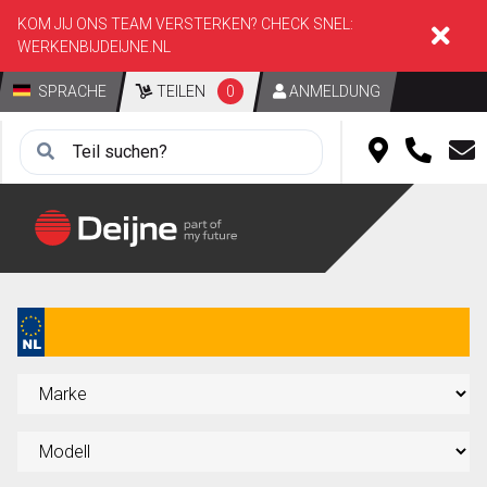
KOM JIJ ONS TEAM VERSTERKEN? CHECK SNEL:
WERKENBIJDEIJNE.NL
SPRACHE
TEILEN
0
ANMELDUNG