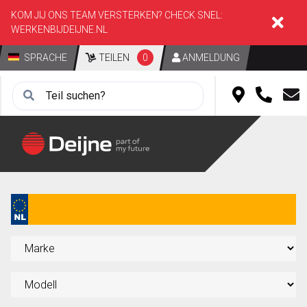
KOM JIJ ONS TEAM VERSTERKEN? CHECK SNEL:
WERKENBIJDEIJNE.NL
SPRACHE
TEILEN
0
ANMELDUNG