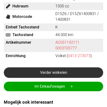
Hubraum
1500 cc
D15Z6 / D15Z61400831 /
Motorcode
1400831
Einheit Tachostand
K
Tachostand
44.000 km
Artikelnummer
AC051192111
0003T05777
Einrichtung
Volkel (
0413-273073
)
Verder winkelen
Im Einkaufswagen +
Mogelijk ook interessant