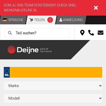
KOM JIJ ONS TEAM VERSTERKEN? CHECK SNEL:
WERKENBIJDEIJNE.NL
SPRACHE
TEILEN
0
ANMELDUNG