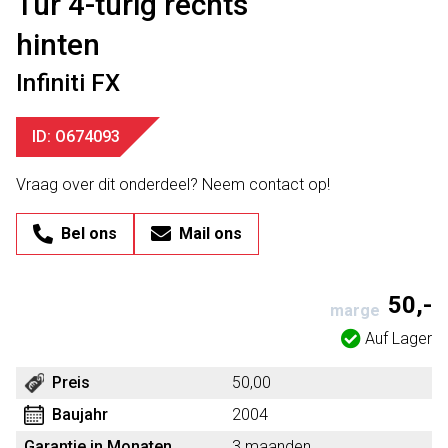
Tür 4-türig rechts
hinten
Infiniti FX
ID: O674093
Vraag over dit onderdeel? Neem contact op!
Bel ons
Mail ons
50,-
marge
Auf Lager
Preis
50,00
Baujahr
2004
Garantie in Monaten
3 maanden