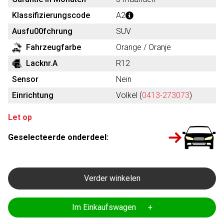
Klassifizierungscode
A2
Ausfu00fchrung
SUV
Fahrzeugfarbe
Orange / Oranje
Lacknr.A
R12
Sensor
Nein
Einrichtung
Volkel (
0413-273073
)
Let op
Geselecteerde onderdeel:
Verder winkelen
Im Einkaufswagen +