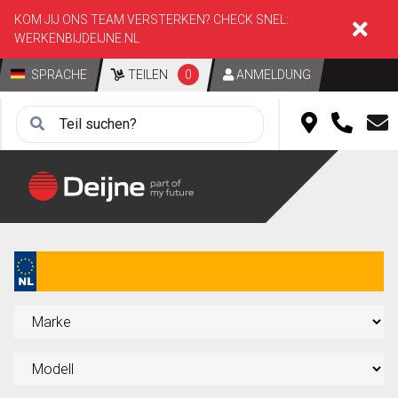
KOM JIJ ONS TEAM VERSTERKEN? CHECK SNEL:
WERKENBIJDEIJNE.NL
SPRACHE
TEILEN
0
ANMELDUNG