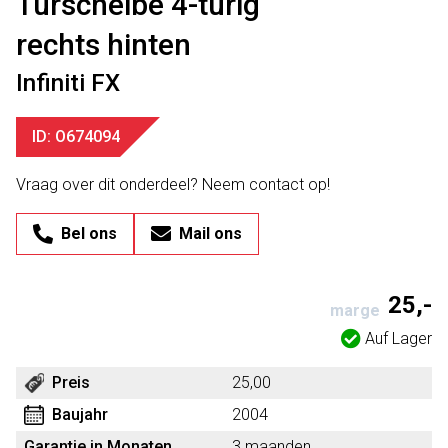
Türscheibe 4-türig
rechts hinten
Infiniti FX
ID: O674094
Vraag over dit onderdeel? Neem contact op!
Bel ons
Mail ons
25,-
marge
Auf Lager
Preis
25,00
Baujahr
2004
Garantie in Monaten
3 maanden