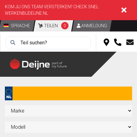
KOM JIJ ONS TEAM VERSTERKEN? CHECK SNEL:
WERKENBIJDEIJNE.NL
SPRACHE
TEILEN
0
ANMELDUNG