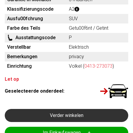
Klassifizierungscode
A2
Ausfu00fchrung
SUV
Farbe des Teils
Getu00f6nt / Getint
Ausstattungscode
P
Verstellbar
Elektrisch
Bemerkungen
privacy
Einrichtung
Volkel (
0413-273073
)
Let op
Geselecteerde onderdeel:
Verder winkelen
Im Einkaufswagen +