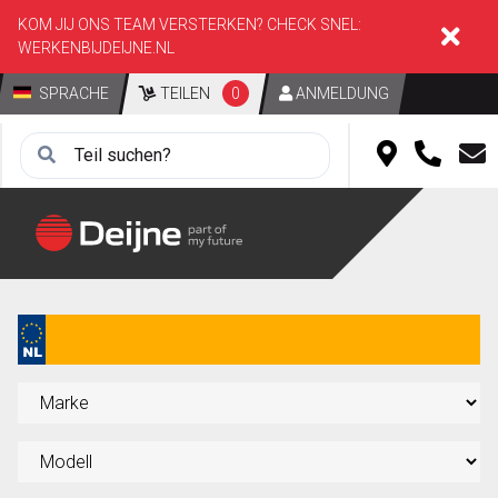
KOM JIJ ONS TEAM VERSTERKEN? CHECK SNEL:
WERKENBIJDEIJNE.NL
SPRACHE
TEILEN
0
ANMELDUNG