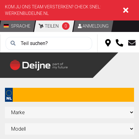
KOM JIJ ONS TEAM VERSTERKEN? CHECK SNEL:
WERKENBIJDEIJNE.NL
SPRACHE
TEILEN
0
ANMELDUNG