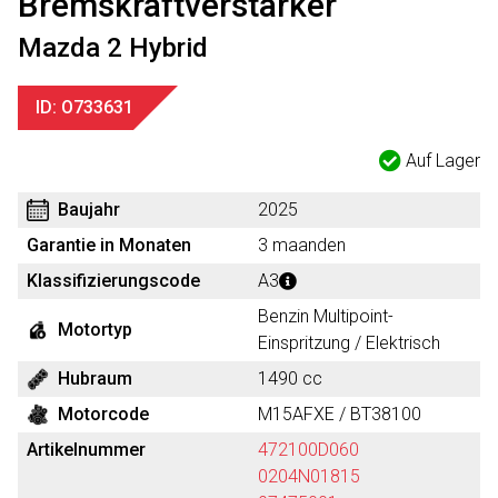
Bremskraftverstärker
Mazda 2 Hybrid
ID: O733631
Auf Lager
Baujahr
2025
Garantie in Monaten
3 maanden
Klassifizierungscode
A3
Benzin Multipoint-
Motortyp
Einspritzung / Elektrisch
Hubraum
1490 cc
Motorcode
M15AFXE / BT38100
Artikelnummer
472100D060
0204N01815