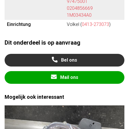
97475001
0204856669
1M03434A0
Einrichtung
Volkel (
0413-273073
)
Dit onderdeel is op aanvraag
Bel ons
Mail ons
Mogelijk ook interessant