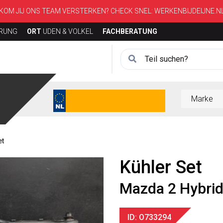
KOM JIJ ONS TEAM VERSTERKEN? CHECK SNEL:
WERKENBIJDEIJNE.N
ERUNG
ORT
UDEN & VOLKEL
FACHBERATUNG
et
Kühler Set
Mazda 2 Hybri
ID: O733294