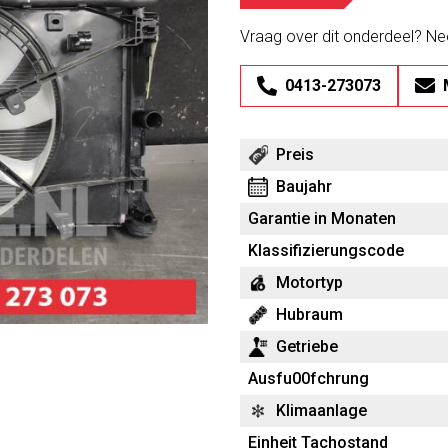
Vraag over dit onderdeel? N
0413-273073
Preis
Baujahr
Garantie in Monaten
Klassifizierungscode
Motortyp
Hubraum
Getriebe
Ausfu00fchrung
Klimaanlage
Einheit Tachostand