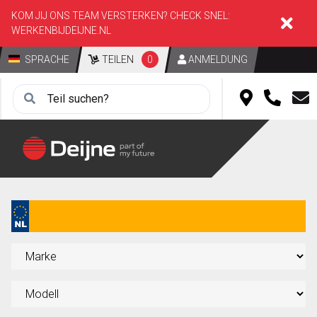
KOM JIJ ONS TEAM VERSTERKEN? CHECK SNEL:
WERKENBIJDEIJNE.NL
SPRACHE
TEILEN
0
ANMELDUNG