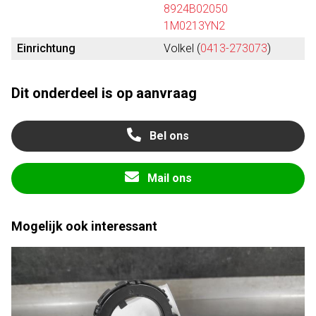
8924B02050
1M0213YN2
Einrichtung
Volkel (
0413-273073
)
Dit onderdeel is op aanvraag
Bel ons
Mail ons
Mogelijk ook interessant