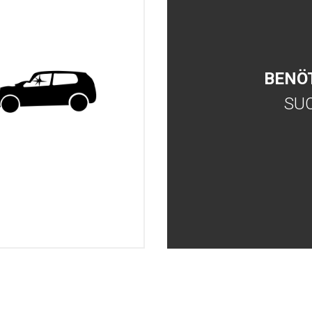
BENÖ
SU