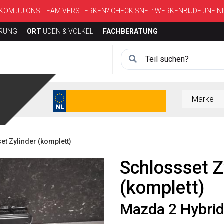
KOM JIJ ONS TEAM VERSTERKEN? CHECK SNEL:
WERKENBIJDEIJNE.N
ERUNG
ORT
UDEN & VOLKEL
FACHBERATUNG
t Zylinder (komplett)
Schlossset Z
(komplett)
Mazda 2 Hybri