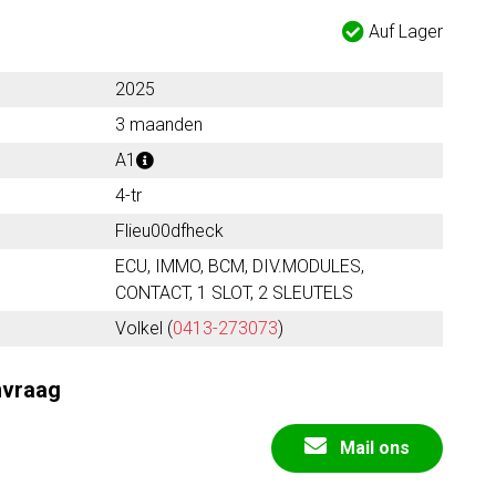
Auf Lager
2025
3 maanden
A1
4-tr
Flieu00dfheck
ECU, IMMO, BCM, DIV.MODULES,
CONTACT, 1 SLOT, 2 SLEUTELS
Volkel (
0413-273073
)
nvraag
Mail ons