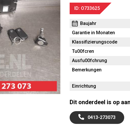
ID: O733625
Baujahr
Garantie in Monaten
Klassifizierungscode
Tu00fcren
Ausfu00fchrung
Bemerkungen
Einrichtung
Dit onderdeel is op aa
0413-273073