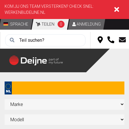
KOM JIJ ONS TEAM VERSTERKEN? CHECK SNEL:
WERKENBIJDEIJNE.NL
SPRACHE
TEILEN
0
ANMELDUNG