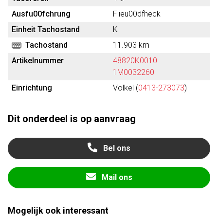
Ausfu00fchrung
Flieu00dfheck
Einheit Tachostand
K
Tachostand
11.903 km
Artikelnummer
48820K0010
1M0032260
Einrichtung
Volkel (
0413-273073
)
Dit onderdeel is op aanvraag
Bel ons
Mail ons
Mogelijk ook interessant