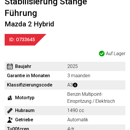
Stabilisierung Stange
Führung
Mazda 2 Hybrid
ID: O733645
Auf Lager
Baujahr
2025
Garantie in Monaten
3 maanden
Klassifizierungscode
A3
Benzin Multipoint-
Motortyp
Einspritzung / Elektrisch
Hubraum
1490 cc
Getriebe
Automatik
Tu00fcren
4-tr