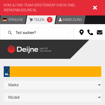
KOM JIJ ONS TEAM VERSTERKEN? CHECK SNEL:
WERKENBIJDEIJNE.NL
SPRACHE
TEILEN
0
ANMELDUNG