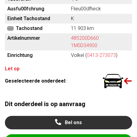
Ausfu00fchrung
Flieu00dfheck
Einheit Tachostand
K
Tachostand
11.903 km
Artikelnummer
485200D660
1M0D34900
Einrichtung
Volkel (
0413-273073
)
Let op
Geselecteerde onderdeel:
Dit onderdeel is op aanvraag
Bel ons