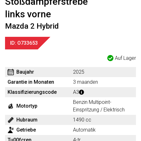
Stoßdämpferstrebe
links vorne
Mazda 2 Hybrid
ID: O733653
Auf Lager
Baujahr
2025
Garantie in Monaten
3 maanden
Klassifizierungscode
A3
Benzin Multipoint-
Motortyp
Einspritzung / Elektrisch
Hubraum
1490 cc
Getriebe
Automatik
Tu00fcren
4-tr