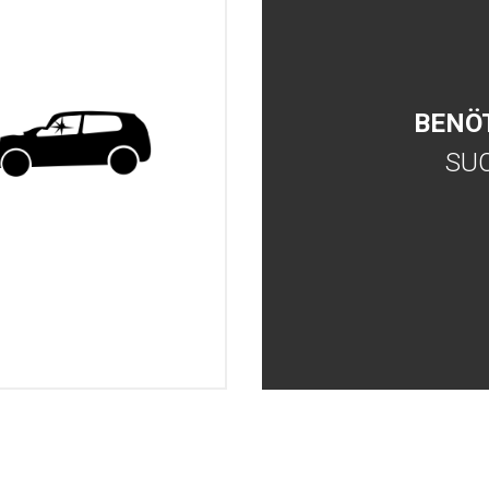
BENÖ
SU