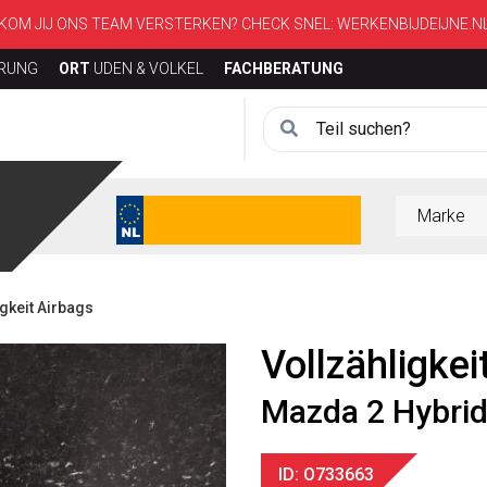
KOM JIJ ONS TEAM VERSTERKEN? CHECK SNEL:
WERKENBIJDEIJNE.N
ERUNG
ORT
UDEN & VOLKEL
FACHBERATUNG
gkeit Airbags
Vollzähligkei
Mazda 2 Hybri
ID: O733663