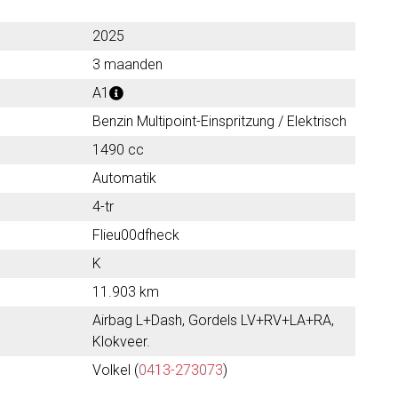
2025
3 maanden
A1
Benzin Multipoint-Einspritzung / Elektrisch
1490 cc
Automatik
4-tr
Flieu00dfheck
K
11.903 km
Airbag L+Dash, Gordels LV+RV+LA+RA,
Klokveer.
Volkel (
0413-273073
)