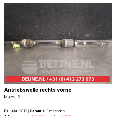
Antriebswelle rechts vorne
Mazda 2
Baujahr:
2017
|
Garantie:
3 maanden