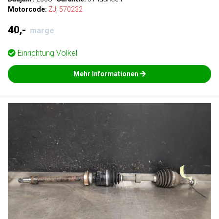
Motorcode:
ZJ
,
570232
40,-
marge
Einrichtung
Volkel
Mehr Informationen