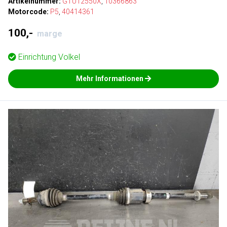
Artikelnummer:
GTU12550X
,
10366863
Motorcode:
P5
,
40414361
100,-
marge
Einrichtung
Volkel
Mehr Informationen