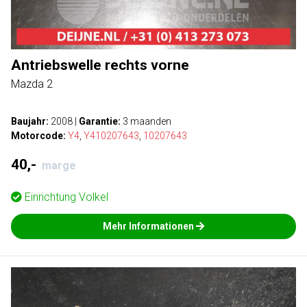
Antriebswelle rechts vorne
Mazda 2
Baujahr:
2008
|
Garantie:
3 maanden
Motorcode:
Y4
,
Y410207643
,
10207643
40,-
marge
Einrichtung
Volkel
Mehr Informationen