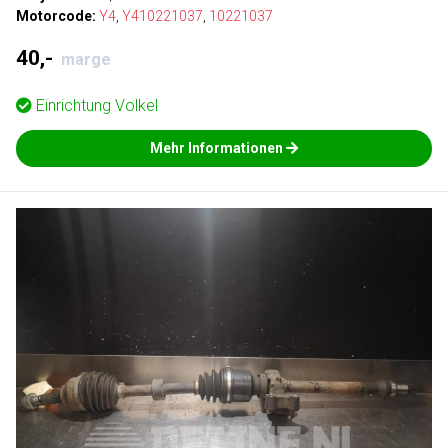
Motorcode:
Y4
,
Y410221037
,
10221037
40,-
marge
Einrichtung
Volkel
Mehr Informationen