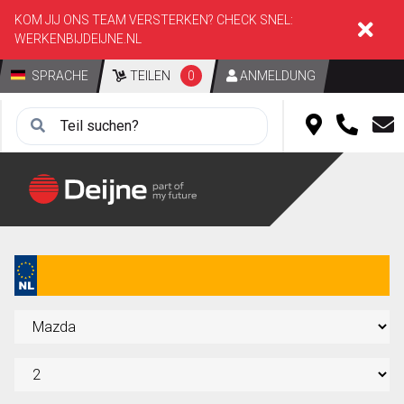
KOM JIJ ONS TEAM VERSTERKEN? CHECK SNEL:
WERKENBIJDEIJNE.NL
SPRACHE
TEILEN
0
ANMELDUNG