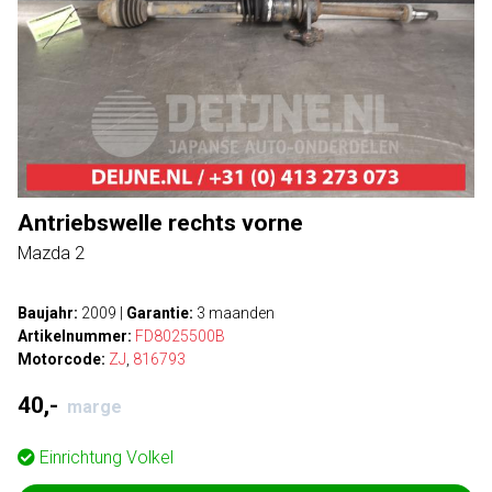
Antriebswelle rechts vorne
Mazda 2
Baujahr:
2009
|
Garantie:
3 maanden
Artikelnummer:
FD8025500B
Motorcode:
ZJ
,
816793
40,-
marge
Einrichtung
Volkel