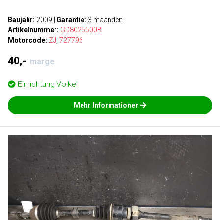
Baujahr:
2009
|
Garantie:
3 maanden
Artikelnummer:
GD8025500B
Motorcode:
ZJ
,
727796
40,-
marge
Einrichtung
Volkel
Mehr Informationen