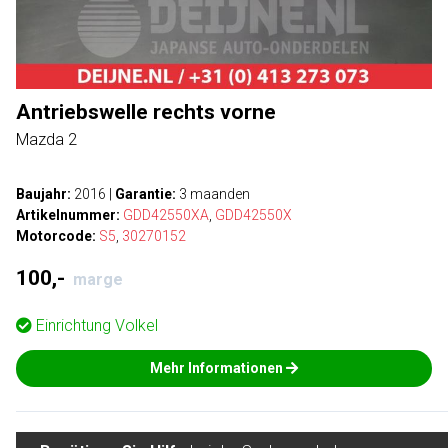
Antriebswelle rechts vorne
Mazda 2
Baujahr:
2016
|
Garantie:
3 maanden
Artikelnummer:
GDD42550XA
,
GDD42550X
Motorcode:
S5
,
30270152
100,-
marge
Einrichtung
Volkel
Mehr Informationen