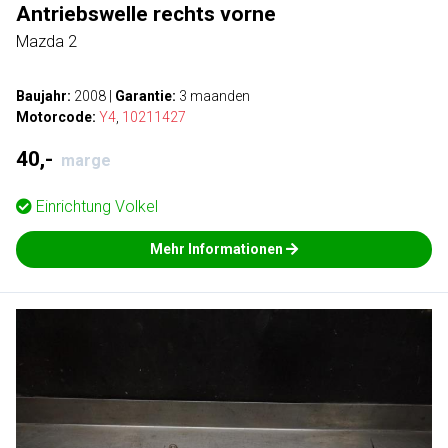
Antriebswelle rechts vorne
Mazda 2
Baujahr:
2008
|
Garantie:
3 maanden
Motorcode:
Y4
,
10211427
40,-
marge
Einrichtung
Volkel
Mehr Informationen