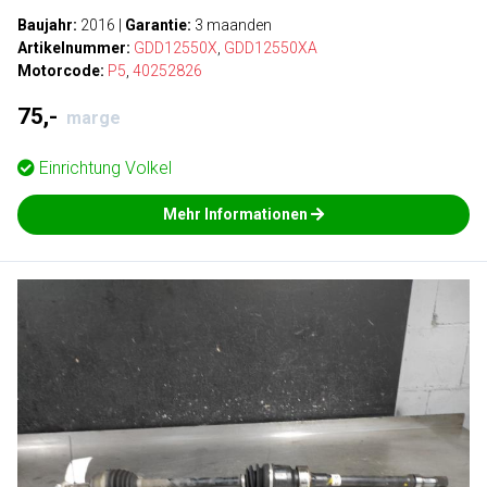
Baujahr:
2016
|
Garantie:
3 maanden
Artikelnummer:
GDD12550X
,
GDD12550XA
Motorcode:
P5
,
40252826
75,-
marge
Einrichtung
Volkel
Mehr Informationen