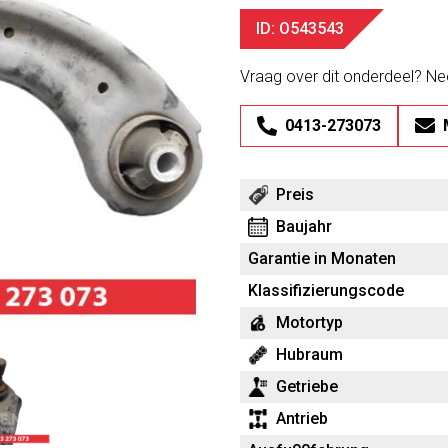
ID: O543543
Vraag over dit onderdeel? N
0413-273073
Preis
Baujahr
Garantie in Monaten
Klassifizierungscode
Motortyp
Hubraum
Getriebe
Antrieb