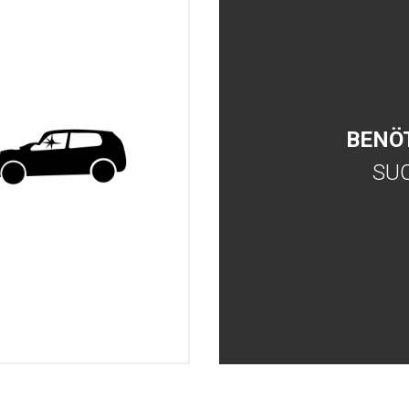
BENÖ
SU