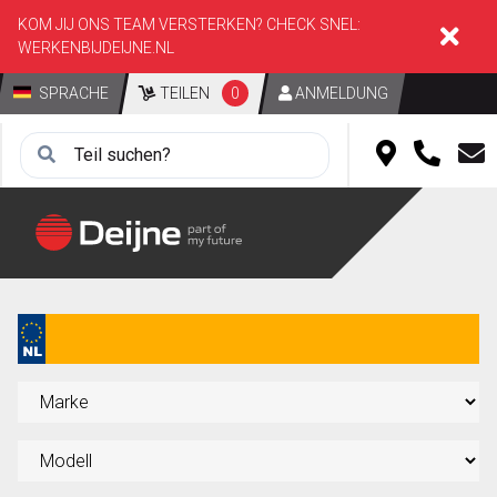
KOM JIJ ONS TEAM VERSTERKEN? CHECK SNEL:
WERKENBIJDEIJNE.NL
SPRACHE
TEILEN
0
ANMELDUNG