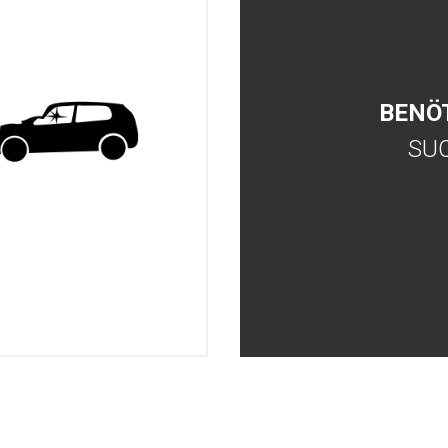
BENÖ
SU