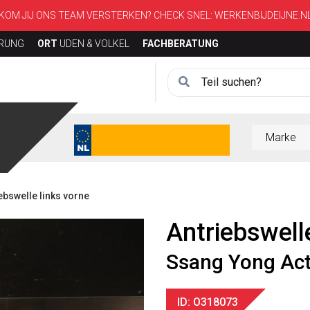
KOM JIJ ONS TEAM VERSTERKEN? CHECK SNEL:
WERKENBIJDEIJNE.N
ERUNG
ORT
UDEN & VOLKEL
FACHBERATUNG
bswelle links vorne
Antriebswell
Ssang Yong Ac
ID: O318073